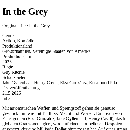
In the Grey
Original Titel: In the Grey
Genre
Action, Komödie
Produktionsland
Großbritannien, Vereinigte Staaten von Amerika
Produktionsjahr
2025
Regie
Guy Ritchie
Schauspieler
Jake Gyllenhaal, Henry Cavill, Eiza González, Rosamund Pike
Erstveröffentlichung
21.5.2026
Inhalt
Mit automatischen Waffen und Sprengstoff gehen sie genauso
geschickt um wie mit Einfluss, Macht und Worten: Ein Team von
Eliteagenten (Eiza González, Jake Gyllenhaal, Henry Cavill), das in
globalen Grauzonen agiert, wird auf einen skrupellosen Despoten
angesetzt, der eine Milliarde Dollar hinterzogen hat. Auf einer streng