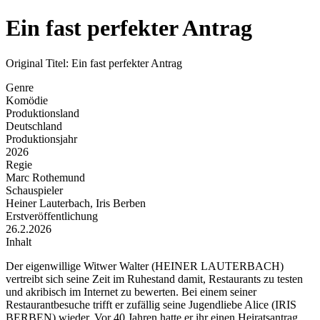
Ein fast perfekter Antrag
Original Titel: Ein fast perfekter Antrag
Genre
Komödie
Produktionsland
Deutschland
Produktionsjahr
2026
Regie
Marc Rothemund
Schauspieler
Heiner Lauterbach, Iris Berben
Erstveröffentlichung
26.2.2026
Inhalt
Der eigenwillige Witwer Walter (HEINER LAUTERBACH)
vertreibt sich seine Zeit im Ruhestand damit, Restaurants zu testen
und akribisch im Internet zu bewerten. Bei einem seiner
Restaurantbesuche trifft er zufällig seine Jugendliebe Alice (IRIS
BERBEN) wieder. Vor 40 Jahren hatte er ihr einen Heiratsantrag