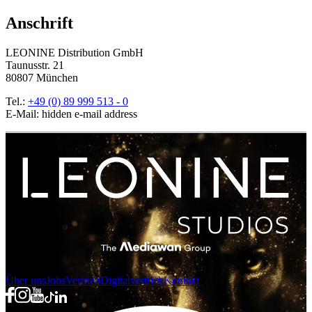
Anschrift
LEONINE Distribution GmbH
Taunusstr. 21
80807 München
Tel.:
+49 (0) 89 999 513 - 0
E-Mail:
hidden e-mail address
Über uns
Jobs
Vertrieb
Digitalvertrieb
Kontakt