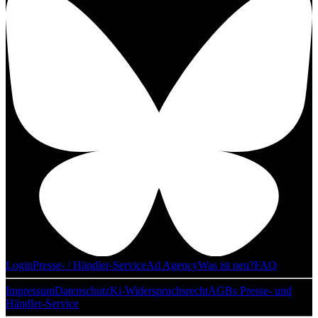
Login
Presse- / Händler-Service
Ad Agency
Was ist neu?
FAQ
Impressum
Datenschutz
Ki-Widerspruchsrecht
AGBs Presse- und
Händler-Service
Cookie-Einstellungen ändern