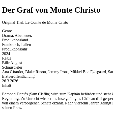
Der Graf von Monte Christo
Original Titel: Le Comte de Monte-Cristo
Genre
Drama, Abenteuer, ---
Produktionsland
Frankreich, Italien
Produktionsjahr
2024
Regie
Bille August
Schauspieler
Ana Girardot, Blake Ritson, Jeremy Irons, Mikkel Boe Følsgaard, Sa
Erstveröffentlichung
26.3.2026
Inhalt
Edmond Dantès (Sam Claflin) wird zum Kapitän befördert und steht k
Regierung. Zu Unrecht wird er ins Inselgefängnis Château d’If gesperr
von einem verborgenen Schatz erzählt. Nach vierzehn Jahren gelingt Da
seinen Preis.