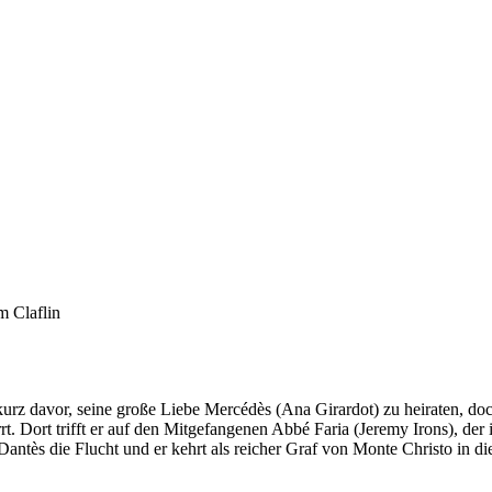
m Claflin
urz davor, seine große Liebe Mercédès (Ana Girardot) zu heiraten, do
t. Dort trifft er auf den Mitgefangenen Abbé Faria (Jeremy Irons), der
ntès die Flucht und er kehrt als reicher Graf von Monte Christo in die