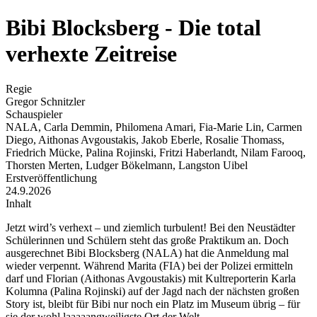
Bibi Blocksberg - Die total
verhexte Zeitreise
Regie
Gregor Schnitzler
Schauspieler
NALA, Carla Demmin, Philomena Amari, Fia-Marie Lin, Carmen
Diego, Aithonas Avgoustakis, Jakob Eberle, Rosalie Thomass,
Friedrich Mücke, Palina Rojinski, Fritzi Haberlandt, Nilam Farooq,
Thorsten Merten, Ludger Bökelmann, Langston Uibel
Erstveröffentlichung
24.9.2026
Inhalt
Jetzt wird’s verhext – und ziemlich turbulent! Bei den Neustädter
Schülerinnen und Schülern steht das große Praktikum an. Doch
ausgerechnet Bibi Blocksberg (NALA) hat die Anmeldung mal
wieder verpennt. Während Marita (FIA) bei der Polizei ermitteln
darf und Florian (Aithonas Avgoustakis) mit Kultreporterin Karla
Kolumna (Palina Rojinski) auf der Jagd nach der nächsten großen
Story ist, bleibt für Bibi nur noch ein Platz im Museum übrig – für
sie der wohl laaaaangweiligste Ort der Welt.